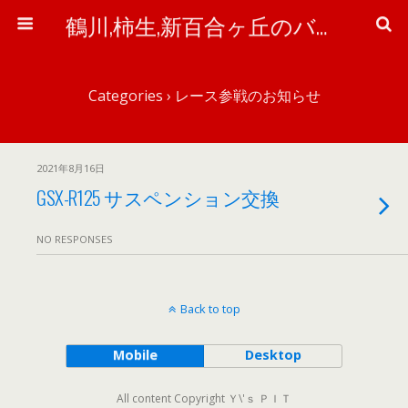
鶴川,柿生,新百合ヶ丘のバイク＆自転車屋さん「ワイズ・ピット」のブログ
Categories ›
レース参戦のお知らせ
2021年8月16日
GSX-R125 サスペンション交換
NO RESPONSES
Back to top
Mobile
Desktop
All content Copyright Ｙ\'ｓ ＰＩＴ