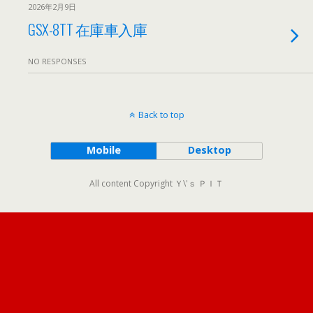
2026年2月9日
GSX-8TT 在庫車入庫
NO RESPONSES
Back to top
Mobile
Desktop
All content Copyright Ｙ\'ｓ ＰＩＴ