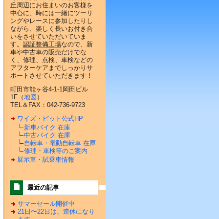
丘周辺にお住まいのお客様を
中心に、時には一緒にツーリ
ングやレースに参加したりし
ながら、楽しく長いお付き合
いをさせていただいていま
す。
認証整備工場
なので、新
車や中古車の販売だけでな
く、修理、点検、車検などの
アフターケアまでしっかりサ
ポートさせていただきます！
町田市能ヶ谷4-1-1岡田ビル
1F（
地図
）
TEL＆FAX：042-736-9723
ワイズ・ピット公式HP
新車バイク 在庫
中古バイク 在庫
自転車・電動自転車 在庫
修理・車検等のご案内
展示車・試乗車情報
最近の記事
サマーセール開催中
21日〜22日は、連休になり