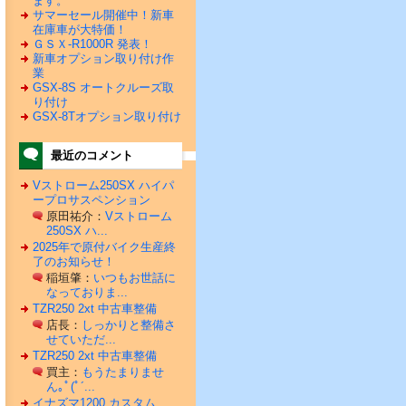
ます。
サマーセール開催中！新車
在庫車が大特価！
ＧＳＸ-R1000R 発表！
新車オプション取り付け作
業
GSX-8S オートクルーズ取
り付け
GSX-8Tオプション取り付け
最近のコメント
Vストローム250SX ハイパ
ープロサスペンション
原田祐介：
Vストローム
250SX ハ...
2025年で原付バイク生産終
了のお知らせ！
稲垣肇：
いつもお世話に
なっておりま...
TZR250 2xt 中古車整備
店長：
しっかりと整備さ
せていただ...
TZR250 2xt 中古車整備
買主：
もうたまりませ
ん｡ﾟ(ﾟ´...
イナズマ1200 カスタム