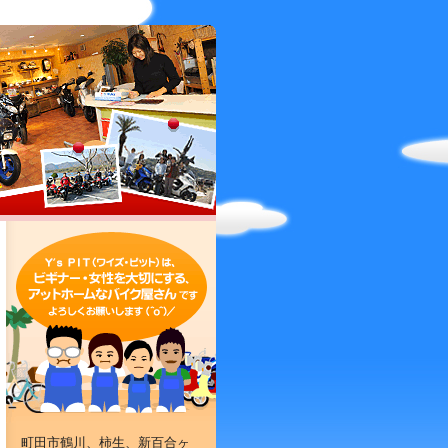
町田市鶴川、柿生、新百合ヶ