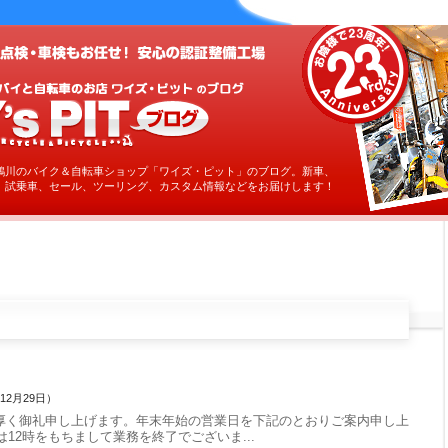
鶴川のバイク＆自転車ショップ「ワイズ・ピット」のブログ。新車、
、試乗車、セール、ツーリング、カスタム情報などをお届けします！
年12月29日）
厚く御礼申し上げます。年末年始の営業日を下記のとおりご案内申し上
は12時をもちまして業務を終了でございま...