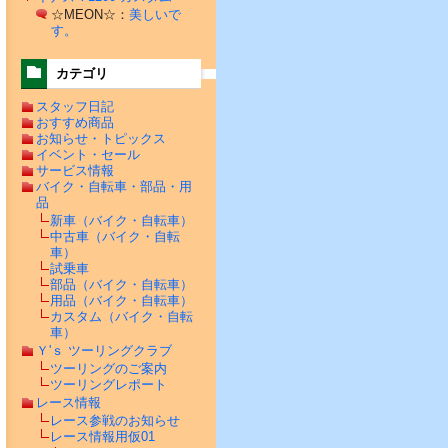
☆MEON☆：
美しいで
す。
カテゴリ
スタッフ日記
おすすめ商品
お知らせ・トピックス
イベント・セール
サービス情報
バイク・自転車・部品・用
品
新車（バイク・自転車）
中古車（バイク・自転
車）
試乗車
部品（バイク・自転車）
用品（バイク・自転車）
カスタム（バイク・自転
車）
Ｙ'ｓ ツーリングクラブ
ツーリングのご案内
ツーリングレポート
レース情報
レース参戦のお知らせ
レース情報用仮01