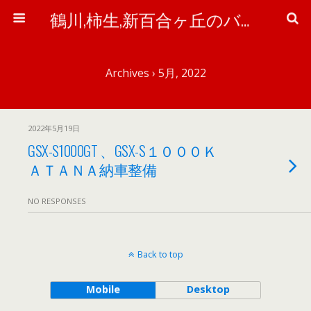
鶴川,柿生,新百合ヶ丘のバイク＆自転車屋さん「ワイズ・ピット」のブログ
Archives › 5月, 2022
2022年5月19日
GSX-S1000GT 、GSX-S１０００Ｋ
ＡＴＡＮＡ納車整備
NO RESPONSES
Back to top
Mobile
Desktop