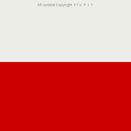
All content Copyright Ｙ\'ｓ ＰＩＴ