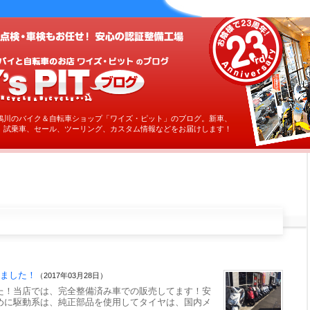
鶴川のバイク＆自転車ショップ「ワイズ・ピット」のブログ。新車、
、試乗車、セール、ツーリング、カスタム情報などをお届けします！
しました！
（2017年03月28日）
た！当店では、完全整備済み車での販売してます！安
めに駆動系は、純正部品を使用してタイヤは、国内メ