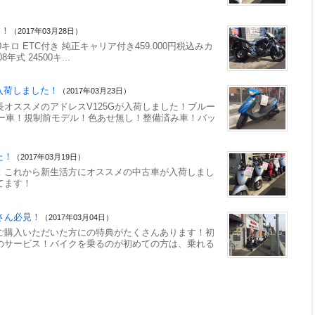
た！
（2017年03月28日）
400キロ ETC付き 純正キャリア付き459.000円税込みカ
年式 24500キ...
台入荷しました！
（2017年03月23日）
オススメのアドレスV125Gが入荷しました！ブルー
ナー車！規制前モデル！色あせ無し！整備済み車！バッ
た！
（2017年03月19日）
！これから新生活方にオススメの中古車が入荷しまし
てます！
さん必見！
（2017年03月04日）
ご購入いただいた方にの特典がたくさんあります！初
のサービス！バイクを乗るのが初めての方は、乗れる