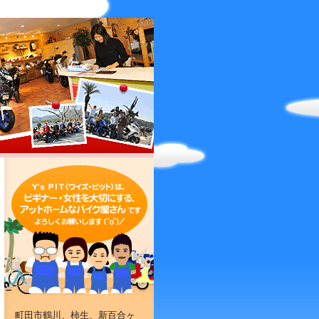
町田市鶴川、柿生、新百合ヶ