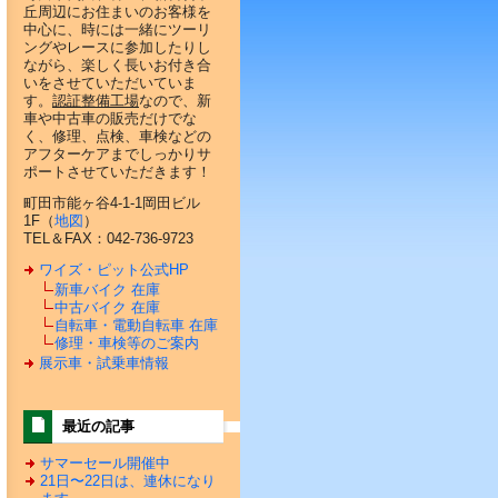
丘周辺にお住まいのお客様を
中心に、時には一緒にツーリ
ングやレースに参加したりし
ながら、楽しく長いお付き合
いをさせていただいていま
す。
認証整備工場
なので、新
車や中古車の販売だけでな
く、修理、点検、車検などの
アフターケアまでしっかりサ
ポートさせていただきます！
町田市能ヶ谷4-1-1岡田ビル
1F（
地図
）
TEL＆FAX：042-736-9723
ワイズ・ピット公式HP
新車バイク 在庫
中古バイク 在庫
自転車・電動自転車 在庫
修理・車検等のご案内
展示車・試乗車情報
最近の記事
サマーセール開催中
21日〜22日は、連休になり