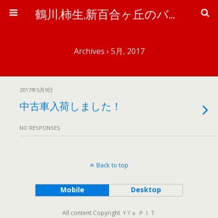
鶴川,柿生,新百合ヶ丘のバイク＆自転車屋さん「ワイズ・ピット」のブログ
Archives › 5月, 2017
2017年5月9日
中古車入荷しました！
NO RESPONSES
Back to top
Mobile
Desktop
All content Copyright Ｙ\'ｓ ＰＩＴ