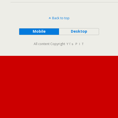
Back to top
Mobile
Desktop
All content Copyright Ｙ\'ｓ ＰＩＴ