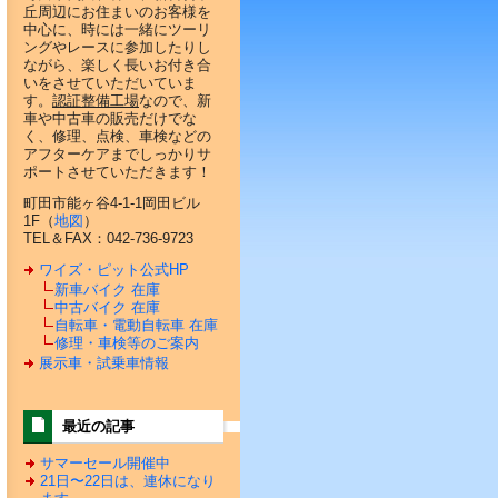
丘周辺にお住まいのお客様を
中心に、時には一緒にツーリ
ングやレースに参加したりし
ながら、楽しく長いお付き合
いをさせていただいていま
す。
認証整備工場
なので、新
車や中古車の販売だけでな
く、修理、点検、車検などの
アフターケアまでしっかりサ
ポートさせていただきます！
町田市能ヶ谷4-1-1岡田ビル
1F（
地図
）
TEL＆FAX：042-736-9723
ワイズ・ピット公式HP
新車バイク 在庫
中古バイク 在庫
自転車・電動自転車 在庫
修理・車検等のご案内
展示車・試乗車情報
最近の記事
サマーセール開催中
21日〜22日は、連休になり