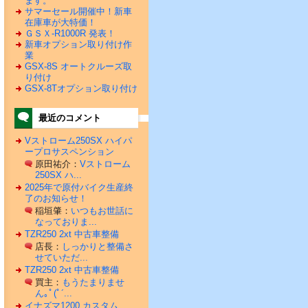
ます。
サマーセール開催中！新車
在庫車が大特価！
ＧＳＸ-R1000R 発表！
新車オプション取り付け作
業
GSX-8S オートクルーズ取
り付け
GSX-8Tオプション取り付け
最近のコメント
Vストローム250SX ハイパ
ープロサスペンション
原田祐介：
Vストローム
250SX ハ...
2025年で原付バイク生産終
了のお知らせ！
稲垣肇：
いつもお世話に
なっておりま...
TZR250 2xt 中古車整備
店長：
しっかりと整備さ
せていただ...
TZR250 2xt 中古車整備
買主：
もうたまりませ
ん｡ﾟ(ﾟ´...
イナズマ1200 カスタム