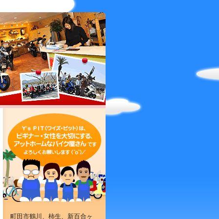
町田市鶴川、柿生、新百合ヶ