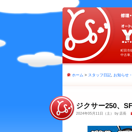
町田市
中古車
ホーム
>
スタッフ日記
,
お知らせ
ジクサー250、
2024年05月11日（土） by 店長