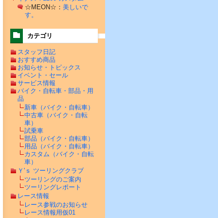
☆MEON☆：
美しいで
す。
カテゴリ
スタッフ日記
おすすめ商品
お知らせ・トピックス
イベント・セール
サービス情報
バイク・自転車・部品・用
品
新車（バイク・自転車）
中古車（バイク・自転
車）
試乗車
部品（バイク・自転車）
用品（バイク・自転車）
カスタム（バイク・自転
車）
Ｙ'ｓ ツーリングクラブ
ツーリングのご案内
ツーリングレポート
レース情報
レース参戦のお知らせ
レース情報用仮01