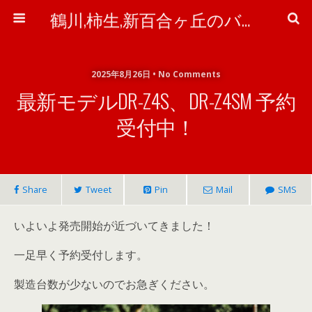
鶴川,柿生,新百合ヶ丘のバイク＆自転車屋さん「ワイズ・ピット」のブログ
2025年8月26日 • No Comments
最新モデルDR-Z4S、DR-Z4SM 予約
受付中！
Share
Tweet
Pin
Mail
SMS
いよいよ発売開始が近づいてきました！
一足早く予約受付します。
製造台数が少ないのでお急ぎください。